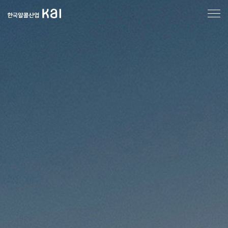
한
국
알
콜
산
업
메
인