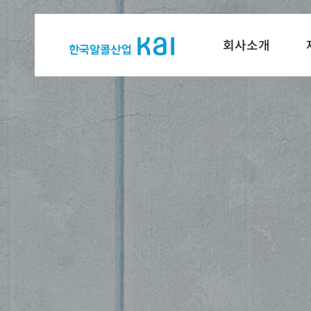
회사소개
한
국
알
콜
산
업
메
인