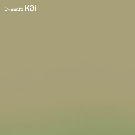
한
국
알
콜
산
업
메
인