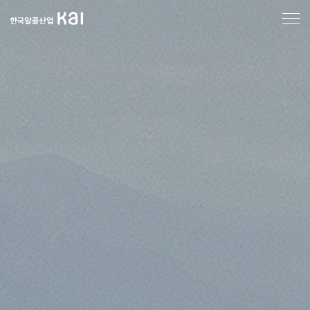
한
국
알
콜
산
업
메
인