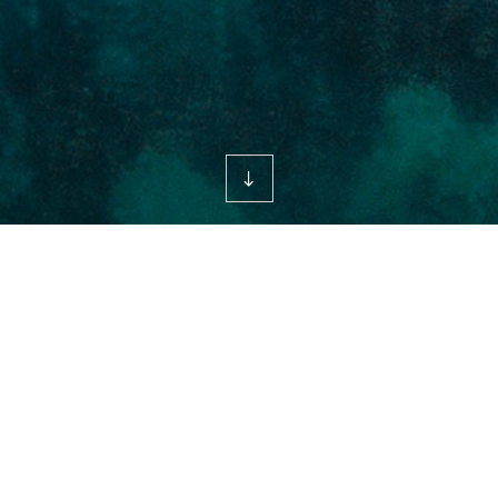
scroll
down
투자정보
IR자료실
[공시자료] 기업설명회(IR)개최
한국알콜산업
날짜
2024.08.14
조회수
611