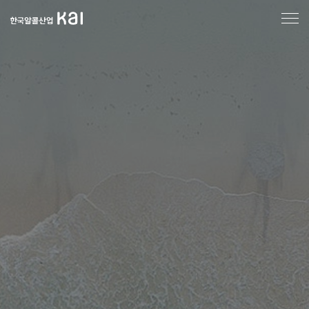
한
국
알
콜
산
업
메
인